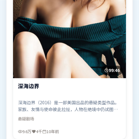
99:46
深海边界
深海边界（2016）是一部美国出品的悬疑类型作品。
家族、友情与使命彼此拉扯，人物在绝境中仍试图守
住心中微光。动作场面设计讲究空间与节奏，文戏部
悬疑
剧场
分同样扎实耐嚼。由毕赣执导，廖凡、段奕宏、白
宇，肖战等联袂出演。影片于2016年8月1日（美国）
9.6万
4千
10年前
在部分地区首映上线，适合喜欢悬疑题材的观众观