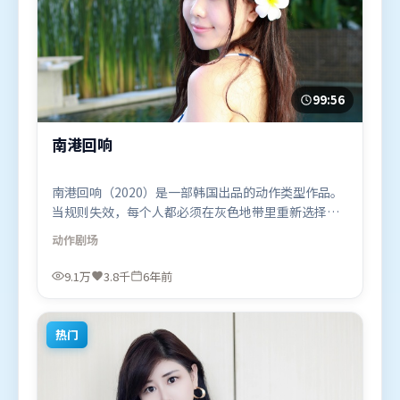
99:56
南港回响
南港回响（2020）是一部韩国出品的动作类型作品。
当规则失效，每个人都必须在灰色地带里重新选择立
场与底线。高潮段落信息密度高，情绪释放与主题回
动作
剧场
扣同时完成。由史蒂文·斯皮尔伯格执导，雷佳音、
杨幂、古天乐，长泽雅美等联袂出演。影片于2020年
9.1万
3.8千
6年前
2月5日（韩国）在部分地区首映上线，适合喜欢动作
题材的观众观看。
热门