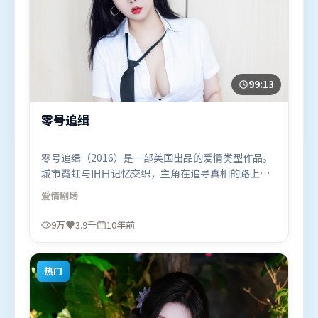
99:13
零号追缉
零号追缉（2016）是一部美国出品的爱情类型作品。
城市霓虹与旧日记忆交织，主角在追寻真相的路上不
断付出代价。摄影与美术共同营造出强烈地域气质，
爱情
剧场
增强沉浸感。由王家卫执导，李政宰、赵丽颖、古天
乐，咏梅、堺雅人等联袂出演。影片于2016年6月16
9万
3.9千
10年前
日（美国）在部分地区首映上线，适合喜欢爱情题材
的观众观看。
热门