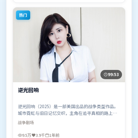
国香港）在部分地区首映上线，适合喜欢喜剧题材的
观众观看。
热门
99:53
逆光回响
逆光回响（2025）是一部美国出品的战争类型作品。
城市霓虹与旧日记忆交织，主角在追寻真相的路上不
断付出代价。动作场面设计讲究空间与节奏，文戏部
战争
剧场
分同样扎实耐嚼。由贾樟柯执导，黄渤、谭卓、提莫
西·查拉米，阿米尔·汗、苍井优等联袂出演。影片
9.5万
3.9千
1年前