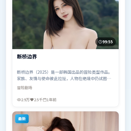
99:55
断桥边界
断桥边界（2025）是一部韩国出品的冒险类型作品。
家族、友情与使命彼此拉扯，人物在绝境中仍试图守
住心中微光。类型元素被重新组合，既致敬经典也尝
冒险
剧场
试突破套路。由徐克执导，苍井优、木村拓哉、基里
安·墨菲，梁朝伟、胡歌等联袂出演。影片于2025年
2.9万
2.5千
1年前
6月1日（韩国）在部分地区首映上线，适合喜欢冒险
题材的观众观看。
最新