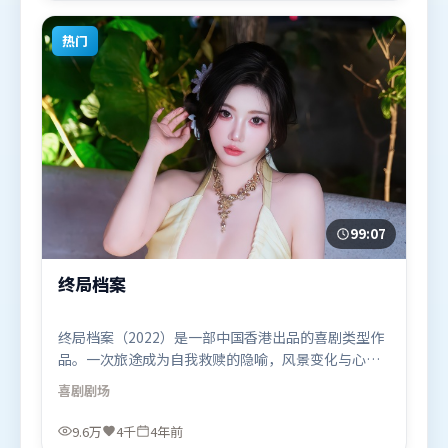
看。
热门
99:07
终局档案
终局档案（2022）是一部中国香港出品的喜剧类型作
品。一次旅途成为自我救赎的隐喻，风景变化与心境
转折彼此呼应。视听风格统一而富有实验感，配乐与
喜剧
剧场
画面情绪贴合。由丹尼斯·维伦纽瓦执导，苍井优、
弗洛伦丝·皮尤、阿米尔·汗，胡歌、艾米莉·布朗
9.6万
4千
4年前
特、秦海璐等联袂出演。影片于2022年1月19日（中