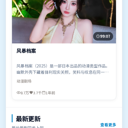
99:07
风暴档案
风暴档案（2025）是一部日本出品的动漫类型作品。
幽默外壳下藏着锋利现实关照，笑料与叹息在同一场
景里并存。人物关系网复杂却不凌乱，每场对手戏都
动漫
剧场
推动信息增量。由徐克执导，刘德华、梁朝伟、王景
春，黄渤、弗洛伦丝·皮尤、吴京等联袂出演。影片
8.7万
3.7千
1年前
于2025年8月5日（日本）在部分地区首映上线，适合
喜欢动漫题材的观众观看。
最新更新
查看更多
新片新剧同步上架