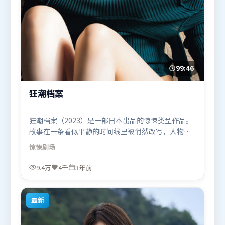
99:46
狂潮档案
狂潮档案（2023）是一部日本出品的惊悚类型作品。
故事在一条看似平静的时间线里被悄然改写，人物被
迫直面过去与现在的撕裂。视听风格统一而富有实验
惊悚
剧场
感，配乐与画面情绪贴合。由丹尼斯·维伦纽瓦执
导，李政宰、奥卡菲娜、阿米尔·汗，杨幂、白宇等
9.4万
4千
3年前
联袂出演。影片于2023年4月10日（日本）在部分地
区首映上线，适合喜欢惊悚题材的观众观看。
最新