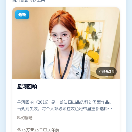
最新
99:34
星河回响
星河回响（2016）是一部法国出品的科幻类型作品。
当规则失效，每个人都必须在灰色地带里重新选择立
场与底线。类型元素被重新组合，既致敬经典也尝试
科幻
剧场
突破套路。由文牧野执导，白宇、黄政民、易烊千
玺，汤姆·哈迪等联袂出演。影片于2016年7月16日
7.5万
3.5千
10年前