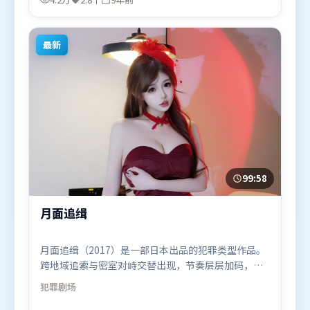
2017年8月24日（英国）在部分地区首映上线，适合
喜欢战争题材的观众观看。
最新
99:58
月面追缉
月面追缉（2017）是一部日本出品的犯罪类型作品。
跨地域追索与密室对峙交替出现，节奏层层加码，张
力持续上扬。群像刻画各有弧光，配角亦承担叙事推
犯罪
剧场
进功能。由克里斯托弗·诺兰执导，迪皮卡·帕度柯