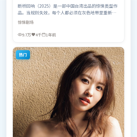
断桥回响（2025）是一部中国台湾出品的惊悚类型作
品。当规则失效，每个人都必须在灰色地带里重新选
择立场与底线。叙事线索多线并进，最终在关键节点
惊悚
剧场
收束。由朴赞郁执导，咏梅、王景春、秦海璐，托尼
·贾等联袂出演。影片于2025年1月19日（中国台
9.7万
4千
1年前
湾）在部分地区首映上线，适合喜欢惊悚题材的观众
观看。
热门