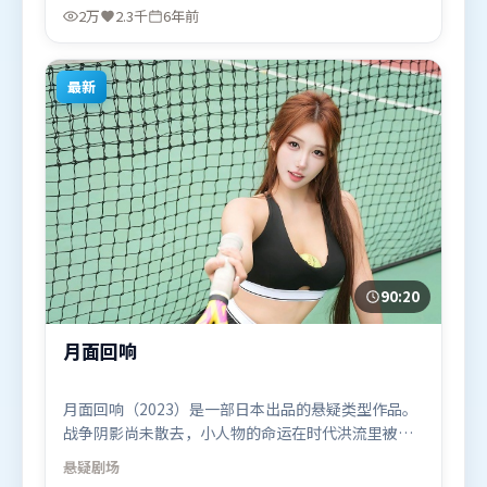
基里安·墨菲、长泽雅美等联袂出演。影片于2020年
2万
2.3千
6年前
8月6日（泰国）在部分地区首映上线，适合喜欢犯罪
题材的观众观看。
最新
90:20
月面回响
月面回响（2023）是一部日本出品的悬疑类型作品。
战争阴影尚未散去，小人物的命运在时代洪流里被轻
轻托起又放下。动作场面设计讲究空间与节奏，文戏
悬疑
剧场
部分同样扎实耐嚼。由陈思诚执导，廖凡、黄渤、弗