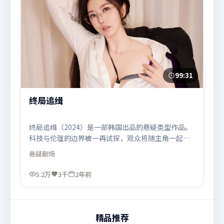
99:31
终局追缉
终局追缉（2024）是一部韩国出品的悬疑类型作品。
科技与伦理的边界被一再试探，观众将随主角一起经
历道德震荡。人物关系网复杂却不凌乱，每场对手戏
悬疑
剧场
都推动信息增量。由陈凯歌执导，雷佳音、胡歌、周
冬雨，梁朝伟等联袂出演。影片于2024年3月18日
5.2万
3千
2年前
（韩国）在部分地区首映上线，适合喜欢悬疑题材的
观众观看。
精品推荐