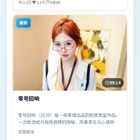
妮、胡歌、李政宰，吴京、张家辉、堺雅人等联袂出
2.3万
2.3千
9年前
演。影片于2017年2月25日（日本）在部分地区首映
上线，适合喜欢犯罪题材的观众观看。
最新
99:14
零号回响
零号回响（2020）是一部泰国出品的犯罪类型作品。
一次旅途成为自我救赎的隐喻，风景变化与心境转折
彼此呼应。摄影与美术共同营造出强烈地域气质，增
犯罪
剧场
强沉浸感。由奉俊昊执导，咏梅、肖战、易烊千玺，