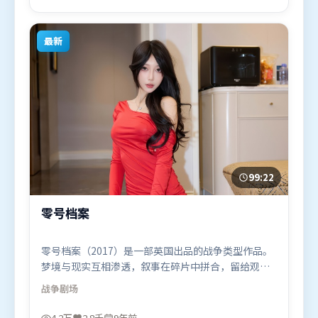
（法国）在部分地区首映上线，适合喜欢科幻题材的
观众观看。
最新
99:22
零号档案
零号档案（2017）是一部英国出品的战争类型作品。
梦境与现实互相渗透，叙事在碎片中拼合，留给观众
回味空间。群像刻画各有弧光，配角亦承担叙事推进
战争
剧场
功能。由娄烨执导，全智贤、艾米莉·布朗特、周
迅，赵丽颖、河正宇、刘德华等联袂出演。影片于
4.2万
2.8千
9年前