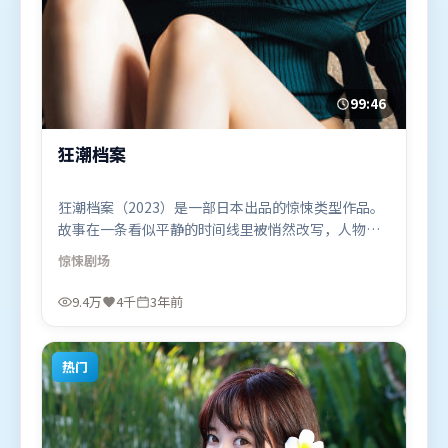
99:46
狂潮档案
狂潮档案（2023）是一部日本出品的惊悚类型作品。
故事在一条看似平静的时间线里被悄然改写，人物被
迫直面过去与现在的撕裂。视听风格统一而富有实验
惊悚
剧场
感，配乐与画面情绪贴合。由丹尼斯·维伦纽瓦执
导，李政宰、奥卡菲娜、阿米尔·汗，杨幂、白宇等
9.4万
4千
3年前
联袂出演。影片于2023年4月10日（日本）在部分地
区首映上线，适合喜欢惊悚题材的观众观看。
热门