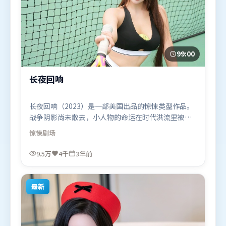
99:00
长夜回响
长夜回响（2023）是一部美国出品的惊悚类型作品。
战争阴影尚未散去，小人物的命运在时代洪流里被轻
轻托起又放下。视听风格统一而富有实验感，配乐与
惊悚
剧场
画面情绪贴合。由是枝裕和执导，迪皮卡·帕度柯
妮、木村拓哉、长泽雅美，弗洛伦丝·皮尤等联袂出
9.5万
4千
3年前
演。影片于2023年7月19日（美国）在部分地区首映
上线，适合喜欢惊悚题材的观众观看。
最新