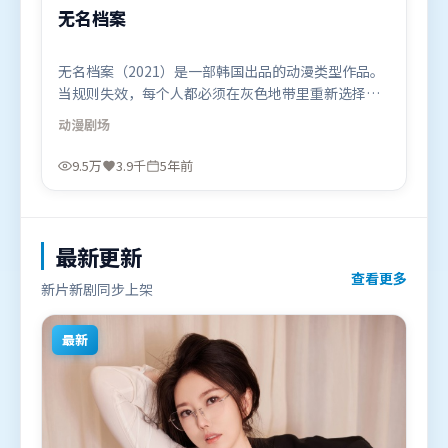
无名档案
无名档案（2021）是一部韩国出品的动漫类型作品。
当规则失效，每个人都必须在灰色地带里重新选择立
场与底线。摄影与美术共同营造出强烈地域气质，增
动漫
剧场
强沉浸感。由北野武执导，河正宇、汤唯、白宇，沈
腾、吴京、雷佳音等联袂出演。影片于2021年1月26
9.5万
3.9千
5年前
日（韩国）在部分地区首映上线，适合喜欢动漫题材
的观众观看。
最新更新
查看更多
新片新剧同步上架
最新