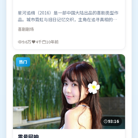
星河追缉（2016）是一部中国大陆出品的喜剧类型作
品。城市霓虹与旧日记忆交织，主角在追寻真相的路
上不断付出代价。摄影与美术共同营造出强烈地域气
喜剧
剧场
质，增强沉浸感。由宁浩执导，汤姆·哈迪、肖战、
宋康昊，全智贤、杨幂、雷佳音等联袂出演。影片于
9.6万
4千
10年前
2016年1月5日（中国大陆）在部分地区首映上线，适
合喜欢喜剧题材的观众观看。
热门
93:16
零号回响