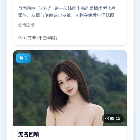
月面回响（2022）是一部韩国出品的爱情类型作品。
家族、友情与使命彼此拉扯，人物在绝境中仍试图守
住心中微光。动作场面设计讲究空间与节奏，文戏部
爱情
剧场
分同样扎实耐嚼。由洪常秀执导，杨紫、河正宇、廖
凡，沈腾等联袂出演。影片于2022年7月23日（韩
9.7万
4千
4年前
国）在部分地区首映上线，适合喜欢爱情题材的观众
观看。
热门
99:15
无名回响