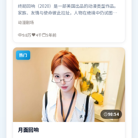
终局回响（2020）是一部美国出品的动漫类型作品。
家族、友情与使命彼此拉扯，人物在绝境中仍试图守
住心中微光。叙事线索多线并进，最终在关键节点收
动漫
剧场
束。由丹尼斯·维伦纽瓦执导，咏梅、古天乐、易烊
千玺，艾米莉·布朗特、马东锡等联袂出演。影片于
9.8万
4千
5年前
2020年11月25日（美国）在部分地区首映上线，适合
喜欢动漫题材的观众观看。
热门
98:54
月面回响