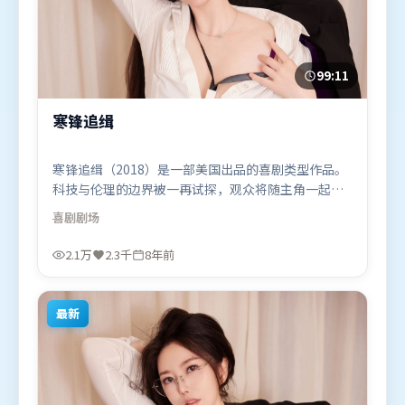
99:11
寒锋追缉
寒锋追缉（2018）是一部美国出品的喜剧类型作品。
科技与伦理的边界被一再试探，观众将随主角一起经
历道德震荡。高潮段落信息密度高，情绪释放与主题
喜剧
剧场
回扣同时完成。由雷德利·斯科特执导，王景春、刘
亦菲、张译，李政宰等联袂出演。影片于2018年7月
2.1万
2.3千
8年前
21日（美国）在部分地区首映上线，适合喜欢喜剧题
材的观众观看。
最新