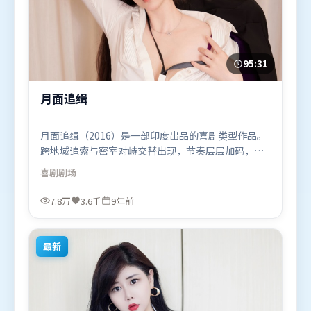
95:31
月面追缉
月面追缉（2016）是一部印度出品的喜剧类型作品。
跨地域追索与密室对峙交替出现，节奏层层加码，张
力持续上扬。动作场面设计讲究空间与节奏，文戏部
喜剧
剧场
分同样扎实耐嚼。由徐克执导，周冬雨、易烊千玺、
提莫西·查拉米，廖凡、苍井优、弗洛伦丝·皮尤等
7.8万
3.6千
9年前
联袂出演。影片于2016年10月15日（印度）在部分地
区首映上线，适合喜欢喜剧题材的观众观看。
最新