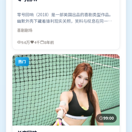
零号回响（2018）是一部英国出品的喜剧类型作品。
幽默外壳下藏着锋利现实关照，笑料与叹息在同一场
景里并存。高潮段落信息密度高，情绪释放与主题回
喜剧
剧场
扣同时完成。由程耳执导，李政宰、木村拓哉、古天
乐，易烊千玺、张家辉等联袂出演。影片于2018年3
9.6万
4千
8年前
月28日（英国）在部分地区首映上线，适合喜欢喜剧
题材的观众观看。
热门
99:00