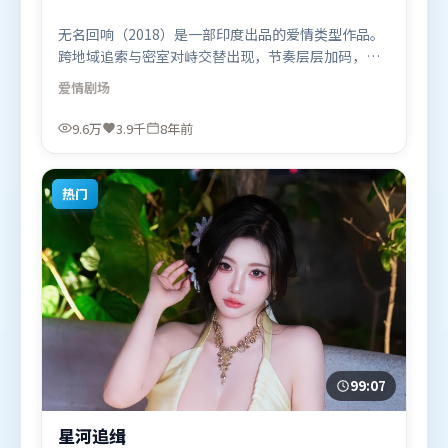
无名回响（2018）是一部印度出品的爱情类型作品。
跨地域追索与密室对峙交替出现，节奏层层加码，张
力持续上扬。类型元素被重新组合，既致敬经典也尝
爱情
剧场
试突破套路。由娄烨执导，张家辉、易烊千玺、艾米
莉·布朗特，孙艺珍、奥卡菲娜、咏梅等联袂出演。
9.6万
3.9千
8年前
影片于2018年8月19日（印度）在部分地区首映上
线，适合喜欢爱情题材的观众观看。
热门
99:07
星河追缉