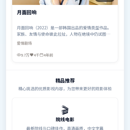
月面回响
月面回响（2022）是一部韩国出品的爱情类型作品。
家族、友情与使命彼此拉扯，人物在绝境中仍试图守
住心中微光。动作场面设计讲究空间与节奏，文戏部
爱情
剧场
分同样扎实耐嚼。由洪常秀执导，杨紫、河正宇、廖
凡，沈腾等联袂出演。影片于2022年7月23日（韩
9.7万
4千
4年前
国）在部分地区首映上线，适合喜欢爱情题材的观众
观看。
精品推荐
精心挑选的优质影视内容，为您带来更好的观影体验
🎬
院线电影
最新院线与口碑佳作，高清画质，中文字幕