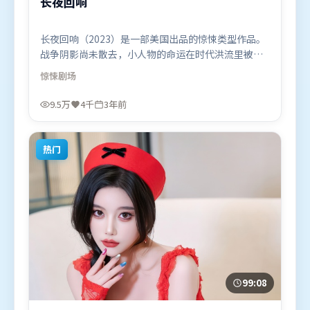
长夜回响
长夜回响（2023）是一部美国出品的惊悚类型作品。
战争阴影尚未散去，小人物的命运在时代洪流里被轻
轻托起又放下。视听风格统一而富有实验感，配乐与
惊悚
剧场
画面情绪贴合。由是枝裕和执导，迪皮卡·帕度柯
妮、木村拓哉、长泽雅美，弗洛伦丝·皮尤等联袂出
9.5万
4千
3年前
演。影片于2023年7月19日（美国）在部分地区首映
上线，适合喜欢惊悚题材的观众观看。
热门
99:08