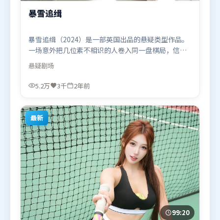
暴雪追缉
暴雪追缉（2024）是一部英国出品的悬疑类型作品。
一场意外把几位素不相识的人卷入同一盘棋局，信任
与背叛交替上演。人物关系网复杂却不凌乱，每场对
悬疑
剧场
手戏都推动信息增量。由雷德利·斯科特执导，杨
幂、秦海璐、基里安·墨菲，弗洛伦丝·皮尤、白
5.2万
3千
2年前
宇、廖凡等联袂出演。影片于2024年6月1日（英国）
在部分地区首映上线，适合喜欢悬疑题材的观众观
看。
最新
99:20