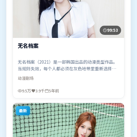
99:53
无名档案
无名档案（2021）是一部韩国出品的动漫类型作品。
当规则失效，每个人都必须在灰色地带里重新选择立
场与底线。摄影与美术共同营造出强烈地域气质，增
动漫
剧场
强沉浸感。由北野武执导，河正宇、汤唯、白宇，沈
腾、吴京、雷佳音等联袂出演。影片于2021年1月26
9.5万
3.9千
5年前
日（韩国）在部分地区首映上线，适合喜欢动漫题材
的观众观看。
最新