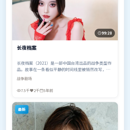
99:28
长夜档案
长夜档案（2021）是一部中国台湾出品的战争类型作
品。故事在一条看似平静的时间线里被悄然改写，人
物被迫直面过去与现在的撕裂。高潮段落信息密度
战争
剧场
高，情绪释放与主题回扣同时完成。由郭帆执导，长
泽雅美、谭卓、黄政民，咏梅、基里安·墨菲等联袂
7.5千
2千
5年前
出演。影片于2021年7月10日（中国台湾）在部分地
区首映上线，适合喜欢战争题材的观众观看。
最新