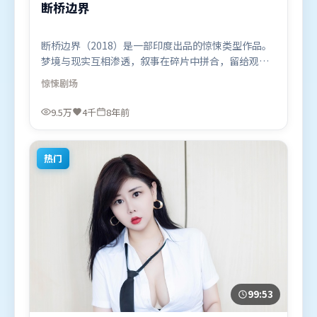
断桥边界
断桥边界（2018）是一部印度出品的惊悚类型作品。
梦境与现实互相渗透，叙事在碎片中拼合，留给观众
回味空间。人物关系网复杂却不凌乱，每场对手戏都
惊悚
剧场
推动信息增量。由是枝裕和执导，奥卡菲娜、朱一
龙、木村拓哉，秦海璐等联袂出演。影片于2018年5
9.5万
4千
8年前
月9日（印度）在部分地区首映上线，适合喜欢惊悚题
材的观众观看。
热门
99:53