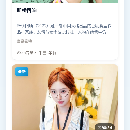
断桥回响
断桥回响（2022）是一部中国大陆出品的喜剧类型作
品。家族、友情与使命彼此拉扯，人物在绝境中仍试
图守住心中微光。群像刻画各有弧光，配角亦承担叙
喜剧
剧场
事推进功能。由娄烨执导，汤唯、河正宇、艾米莉·
布朗特，堺雅人、孙艺珍、汤姆·哈迪等联袂出演。
2.9万
2.5千
3年前
影片于2022年11月28日（中国大陆）在部分地区首映
上线，适合喜欢喜剧题材的观众观看。
最新
98:54