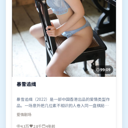
99:09
暴雪追缉
暴雪追缉（2022）是一部中国香港出品的爱情类型作
品。一场意外把几位素不相识的人卷入同一盘棋局，
信任与背叛交替上演。群像刻画各有弧光，配角亦承
爱情
剧场
担叙事推进功能。由许鞍华执导，提莫西·查拉米、
孙艺珍、梁朝伟，宋康昊等联袂出演。影片于2022年
4.3万
2.8千
4年前