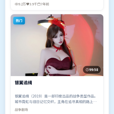
海璐、周冬雨，提莫西·查拉米、奥卡菲娜等联袂出
9.2万
3.9千
7年前
演。影片于2019年4月14日（泰国）在部分地区首映
上线，适合喜欢爱情题材的观众观看。
热门
99:58
银翼追缉
银翼追缉（2019）是一部印度出品的战争类型作品。
城市霓虹与旧日记忆交织，主角在追寻真相的路上不
断付出代价。高潮段落信息密度高，情绪释放与主题
战争
剧场
回扣同时完成。由丹尼斯·维伦纽瓦执导，吴京、廖