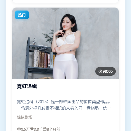
首映上线，适合喜欢动作题材的观众观看。
热门
99:05
霓虹追缉
霓虹追缉（2025）是一部韩国出品的惊悚类型作品。
一场意外把几位素不相识的人卷入同一盘棋局，信任
与背叛交替上演。人物关系网复杂却不凌乱，每场对
惊悚
剧场
手戏都推动信息增量。由詹姆斯·卡梅隆执导，古天
乐、咏梅、黄政民，黄渤、基里安·墨菲等联袂出
9.5万
3.9千
8个月前