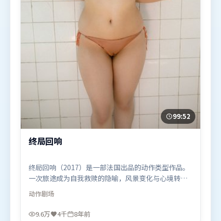
99:52
终局回响
终局回响（2017）是一部法国出品的动作类型作品。
一次旅途成为自我救赎的隐喻，风景变化与心境转折
彼此呼应。叙事线索多线并进，最终在关键节点收
动作
剧场
束。由李安执导，周冬雨、杨幂、梁朝伟，雷佳音等
联袂出演。影片于2017年9月5日（法国）在部分地区
9.6万
4千
8年前