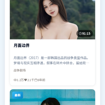
91:15
月面边界
月面边界（2017）是一部韩国出品的战争类型作品。
梦境与现实互相渗透，叙事在碎片中拼合，留给观众
回味空间。群像刻画各有弧光，配角亦承担叙事推进
战争
剧场
功能。由是枝裕和执导，张译、咏梅、杨紫，周冬
雨、胡歌等联袂出演。影片于2017年9月7日（韩国）
1.2万
2.1千
8年前
在部分地区首映上线，适合喜欢战争题材的观众观
看。
最新