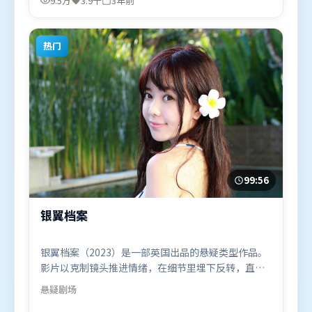
9.5万
3.9千
3年前
影片于2022年10月12日（韩国）在部分地区首映上
线，适合喜欢悬疑题材的观众观看。
热门
99:56
银翼档案
银翼档案（2023）是一部英国出品的悬疑类型作品。
影片以克制镜头推进情绪，在细节里埋下反转，直至
最后一刻才揭开谜底。动作场面设计讲究空间与节
悬疑
剧场
奏，文戏部分同样扎实耐嚼。由北野武执导，周冬