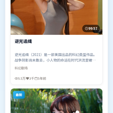
99:57
逆光追缉
逆光追缉（2021）是一部美国出品的科幻类型作品。
战争阴影尚未散去，小人物的命运在时代洪流里被轻
轻托起又放下。群像刻画各有弧光，配角亦承担叙事
科幻
剧场
推进功能。由宁浩执导，咏梅、托尼·贾、奥卡菲
娜，刘德华、马东锡等联袂出演。影片于2021年4月
5.5万
3千
5年前
13日（美国）在部分地区首映上线，适合喜欢科幻题
材的观众观看。
最新