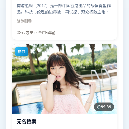
南港追缉（2017）是一部中国香港出品的战争类型作
品。科技与伦理的边界被一再试探，观众将随主角一
起经历道德震荡。叙事线索多线并进，最终在关键节
战争
剧场
点收束。由让-皮埃尔·热内执导，马东锡、奥卡菲
娜、赵丽颖，孙艺珍、基里安·墨菲、段奕宏等联袂
9.7万
3.9千
9年前
出演。影片于2017年5月5日（中国香港）在部分地区
首映上线，适合喜欢战争题材的观众观看。
热门
99:39
无名档案