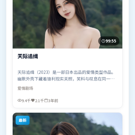
99:55
天际追缉
天际追缉（2023）是一部日本出品的爱情类型作品。
幽默外壳下藏着锋利现实关照，笑料与叹息在同一场
景里并存。高潮段落信息密度高，情绪释放与主题回
爱情
剧场
扣同时完成。由乌尔善执导，弗洛伦丝·皮尤、雷佳
音、艾米莉·布朗特，朱一龙、吴京、赵丽颖等联袂
9.4千
2.1千
3年前
出演。影片于2023年1月26日（日本）在部分地区首
映上线，适合喜欢爱情题材的观众观看。
最新