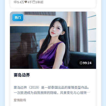
雨、艾米莉·布朗特、马东锡，基里安·墨菲、吴京
9.4万
4千
3年前
等联袂出演。影片于2023年4月21日（英国）在部分
地区首映上线，适合喜欢悬疑题材的观众观看。
热门
99:24
雾岛边界
雾岛边界（2019）是一部泰国出品的爱情类型作品。
一次旅途成为自我救赎的隐喻，风景变化与心境转折
彼此呼应。类型元素被重新组合，既致敬经典也尝试
爱情
剧场
突破套路。由拉吉库马尔·希拉尼执导，马东锡、秦