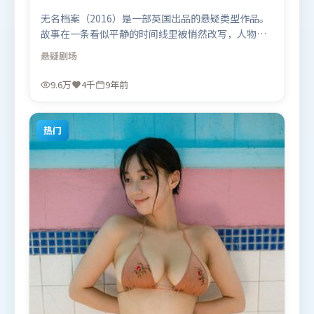
无名档案（2016）是一部英国出品的悬疑类型作品。
故事在一条看似平静的时间线里被悄然改写，人物被
迫直面过去与现在的撕裂。视听风格统一而富有实验
悬疑
剧场
感，配乐与画面情绪贴合。由乌尔善执导，雷佳音、
杨幂、梁朝伟，廖凡等联袂出演。影片于2016年12月
9.6万
4千
9年前
25日（英国）在部分地区首映上线，适合喜欢悬疑题
材的观众观看。
热门