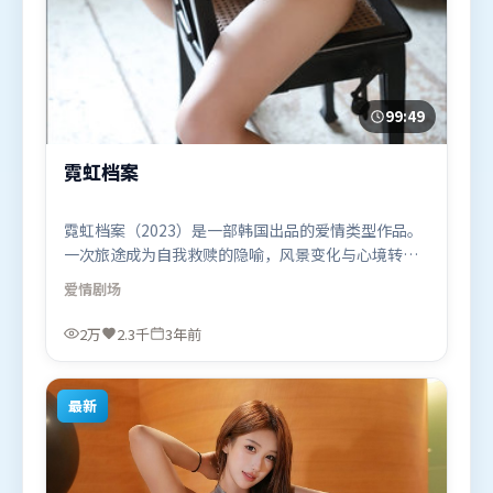
99:49
霓虹档案
霓虹档案（2023）是一部韩国出品的爱情类型作品。
一次旅途成为自我救赎的隐喻，风景变化与心境转折
彼此呼应。视听风格统一而富有实验感，配乐与画面
爱情
剧场
情绪贴合。由郭帆执导，杨幂、胡歌、张译，朱一
龙、肖战等联袂出演。影片于2023年1月26日（韩
2万
2.3千
3年前
国）在部分地区首映上线，适合喜欢爱情题材的观众
观看。
最新