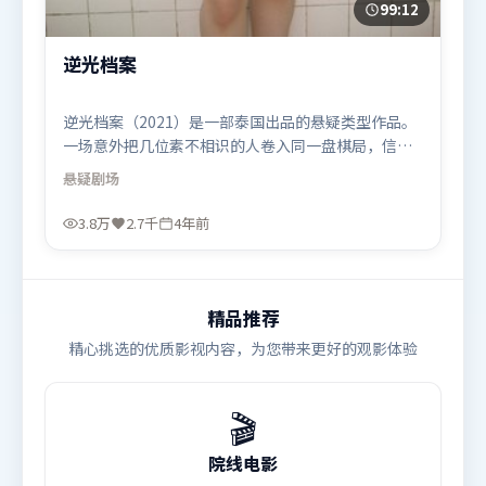
99:12
逆光档案
逆光档案（2021）是一部泰国出品的悬疑类型作品。
一场意外把几位素不相识的人卷入同一盘棋局，信任
与背叛交替上演。摄影与美术共同营造出强烈地域气
悬疑
剧场
质，增强沉浸感。由吕克·贝松执导，刘亦菲、苍井
优、段奕宏，雷佳音等联袂出演。影片于2021年12月
3.8万
2.7千
4年前
5日（泰国）在部分地区首映上线，适合喜欢悬疑题材
的观众观看。
精品推荐
精心挑选的优质影视内容，为您带来更好的观影体验
🎬
院线电影