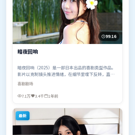
99:16
暗夜回响
暗夜回响（2025）是一部日本出品的喜剧类型作品。
影片以克制镜头推进情绪，在细节里埋下反转，直至
最后一刻才揭开谜底。类型元素被重新组合，既致敬
喜剧
剧场
经典也尝试突破套路。由文牧野执导，阿米尔·汗、
白宇、汤唯，黄渤、汤姆·哈迪等联袂出演。影片于
7.1万
3.4千
1年前
2025年7月4日（日本）在部分地区首映上线，适合喜
欢喜剧题材的观众观看。
最新