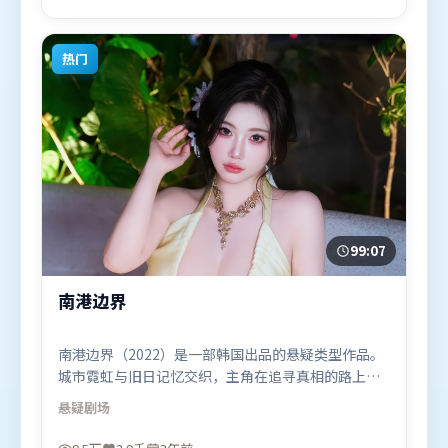
演。影片于2025年12月19日（韩国）在部分地区首映
上线，适合喜欢惊悚题材的观众观看。
热门
99:07
南港边界
南港边界（2022）是一部韩国出品的悬疑类型作品。
城市霓虹与旧日记忆交织，主角在追寻真相的路上不
断付出代价。高潮段落信息密度高，情绪释放与主题
悬疑
剧场
回扣同时完成。由克里斯托弗·诺兰执导，王景春、
基里安·墨菲、秦海璐，廖凡、刘德华等联袂出演。