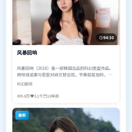
94:30
风暴回响
风暴回响（2016）是一部韩国出品的科幻类型作品。
跨地域追索与密室对峙交替出现，节奏层层加码，张
力持续上扬。人物关系网复杂却不凌乱，每场对手戏
科幻
剧场
都推动信息增量。由陈凯歌执导，刘亦菲、咏梅、廖
凡，黄渤、汤姆·哈迪、李政宰等联袂出演。影片于
5.8万
3.1千
10年前
2016年3月21日（韩国）在部分地区首映上线，适合
喜欢科幻题材的观众观看。
最新