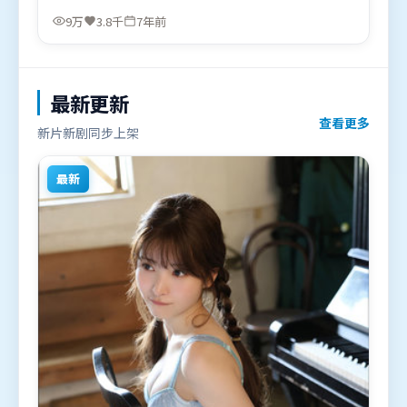
凡、迪皮卡·帕度柯妮，易烊千玺、胡歌等联袂出
9万
3.8千
7年前
演。影片于2019年6月24日（印度）在部分地区首映
上线，适合喜欢战争题材的观众观看。
最新更新
查看更多
新片新剧同步上架
最新